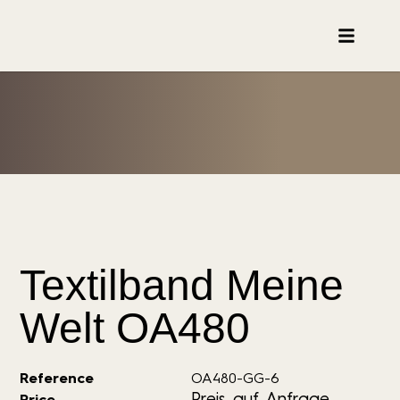
Textilband Meine
Welt OA480
Reference
OA480-GG-6
Preis auf Anfrage
Price