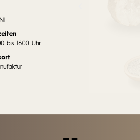
UNI
zeiten
00 bis 16.00 Uhr
sort
ufaktur