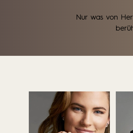
Nur was von Her
berüh