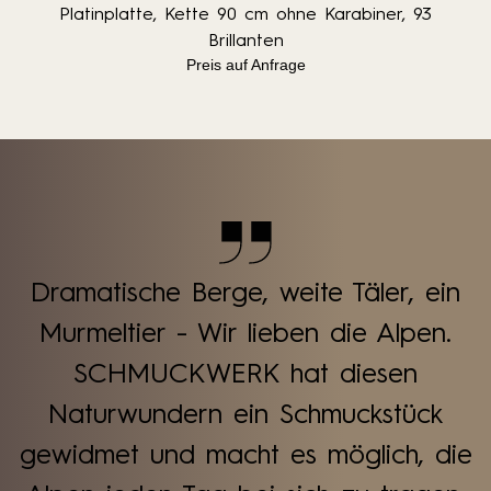
Platinplatte, Kette 90 cm ohne Karabiner, 93
Brillanten
Preis auf Anfrage
Dramatische Berge, weite Täler, ein
Murmeltier - Wir lieben die Alpen.
SCHMUCKWERK hat diesen
Naturwundern ein Schmuckstück
gewidmet und macht es möglich, die