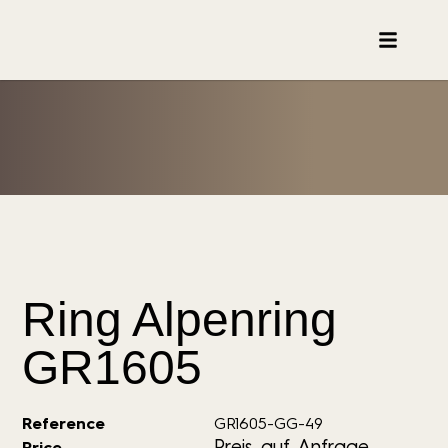
Ring Alpenring
GR1605
Reference
GR1605-GG-49
Preis auf Anfrage
Price