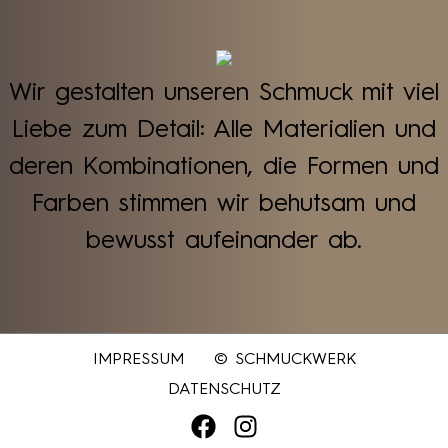
Wir gestalten unseren Schmuck mit viel
Liebe zum Detail: Alle Materialien und
deren Kombinationen, die Formen und
Farben stimmen wir behutsam und
bewusst aufeinander ab.
IMPRESSUM
© SCHMUCKWERK
DATENSCHUTZ