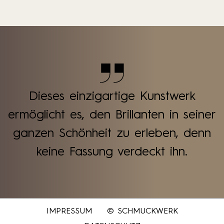
Dieses einzigartige Kunstwerk
ermöglicht es, den Brillanten in seiner
ganzen Schönheit zu erleben, denn
keine Fassung verdeckt ihn.
IMPRESSUM
© SCHMUCKWERK