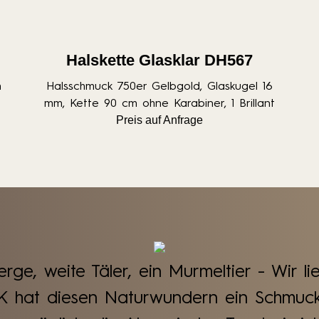
Halskette Glasklar DH567
m
Halsschmuck 750er Gelbgold, Glaskugel 16
mm, Kette 90 cm ohne Karabiner, 1 Brillant
Preis auf Anfrage
rge, weite Täler, ein Murmeltier - Wir li
at diesen Naturwundern ein Schmuck