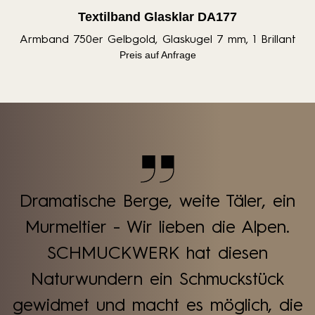
Textilband Glasklar DA177
Armband 750er Gelbgold, Glaskugel 7 mm, 1 Brillant
Preis auf Anfrage
Dramatische Berge, weite Täler, ein
Murmeltier - Wir lieben die Alpen.
SCHMUCKWERK hat diesen
Naturwundern ein Schmuckstück
gewidmet und macht es möglich, die