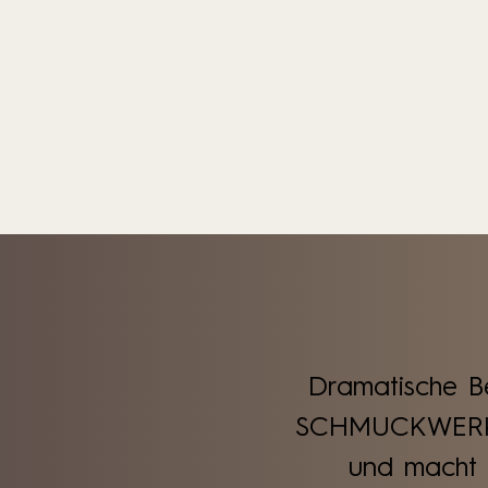
Dramatische Be
SCHMUCKWERK h
und macht e