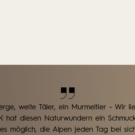
rge, weite Täler, ein Murmeltier - Wir li
at diesen Naturwundern ein Schmuck
s möglich, die Alpen jeden Tag bei sic