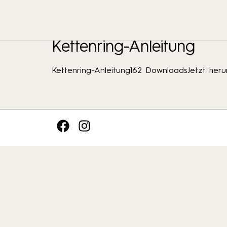
Download Kategor
Kettenring-Anleitung
Kettenring-Anleitung162 DownloadsJetzt heru