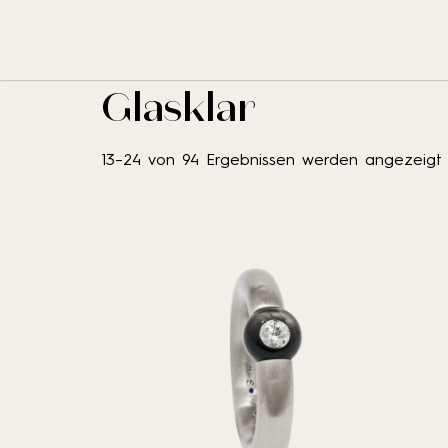
No results fou
Start
/ Produkt Kollektion /
Glasklar
/ Seite 2
Glasklar
13–24 von 94 Ergebnissen werden angezeigt