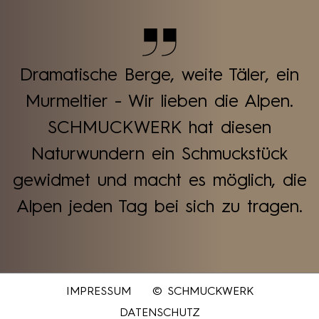
Dramatische Berge, weite Täler, ein
Murmeltier - Wir lieben die Alpen.
SCHMUCKWERK hat diesen
Naturwundern ein Schmuckstück
gewidmet und macht es möglich, die
Alpen jeden Tag bei sich zu tragen.
IMPRESSUM
© SCHMUCKWERK
DATENSCHUTZ