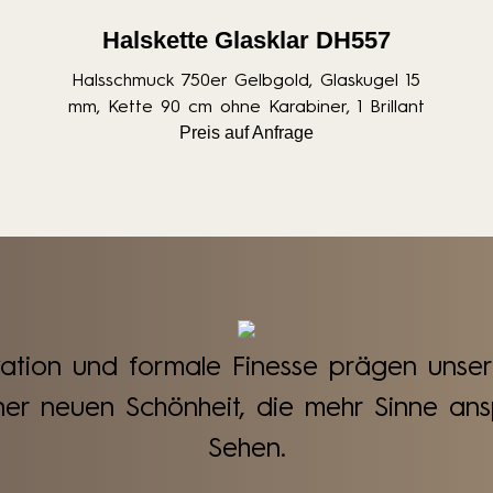
Halskette Glasklar DH557
Halsschmuck 750er Gelbgold, Glaskugel 15
mm, Kette 90 cm ohne Karabiner, 1 Brillant
Preis auf Anfrage
vation und formale Finesse prägen unse
ner neuen Schönheit, die mehr Sinne ansp
Sehen.