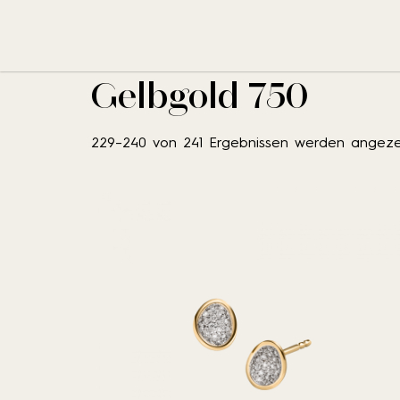
No results fou
Start
/ Produkt Material /
Gelbgold 750
/ Sei
Gelbgold 750
229–240 von 241 Ergebnissen werden angeze