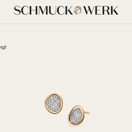
nd.
te 20
igt