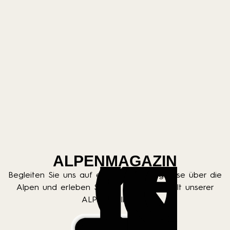
K
a
t
B
e
t
e
ALPENMAGAZIN
Begleiten Sie uns auf einer Entdeckungsreise über die
Alpen und erleben Sie die funkelnde Welt unserer
ALPEN-Kollektion.