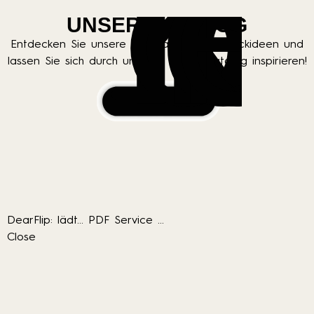
K
a
t
B
e
t
e
UNSER KATALOG
Entdecken Sie unsere einzigartigen Schmuckideen und
lassen Sie sich durch unseren neuen Katalog inspirieren!
DearFlip: lädt... PDF Service ...
Close